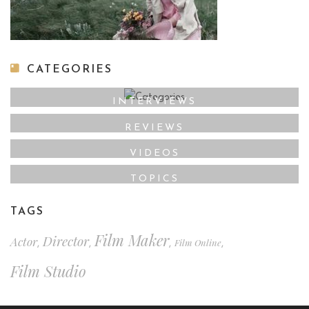
CATEGORIES
INTERVIEWS
REVIEWS
VIDEOS
TOPICS
TAGS
Film Maker
Director
Actor
Film Online
,
,
,
,
Film Studio